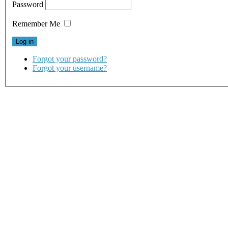
Password
Remember Me
Forgot your password?
Forgot your username?