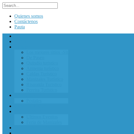
Quienes somos
Contáctenos
Pauta
Inicio
Entérate
Turismo
Los mejores sitios -Sitieje-
De Paseo
Quindio turistico
Armenia turístico
Caldas Turístico
Manizales Turístico
Risaralda Turistico
Pereira Turístico
EXPRESATE
Postales
Cartelera de Cine
ESTUVIMOS EN
Ultimos Eventos
Feria de Manizales
DESDE AFUERA
MI CIUDADEJE