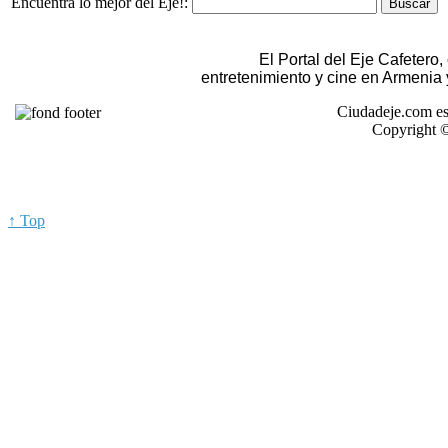
Encuentra lo mejor del Eje!:
El Portal del Eje Cafetero
entretenimiento y cine en Armenia
Ciudadeje.com es
Copyright ©
↑ Top