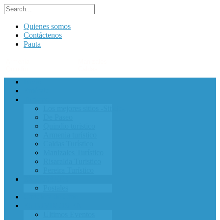
Quienes somos
Contáctenos
Pauta
Armenia
Manizales
Pereira
Quindío
Caldas
Risaralda
Inicio
Entérate
Turismo
Los mejores sitios -Sitieje-
De Paseo
Quindio turistico
Armenia turístico
Caldas Turístico
Manizales Turístico
Risaralda Turistico
Pereira Turístico
EXPRESATE
Postales
Cartelera de Cine
ESTUVIMOS EN
Ultimos Eventos