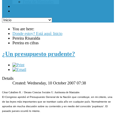
Feria de Manizales
DESDE AFUERA
MI CIUDADEJE
You are here:
Donde estoy? Está aquí: Inicio
Pereira Risaralda
Pereira en cifras
¿Un presupuesto prudente?
Details
Created: Wednesday, 10 October 2007 07:38
César Caballero R. / Decano Ciencias Sociales U. Autónoma de Manizales
El Congreso aprobó el Presupuesto General de la Nación que constituye, en mi criterio, una
de las leyes más importantes que se tramitan cada año en cualquier país. Normalmente se
aprueba sin mucha discusión sobre su contenido y en medio del conocido ‘pupitrazo’. El
pasado jueves ocurrió lo mismo.