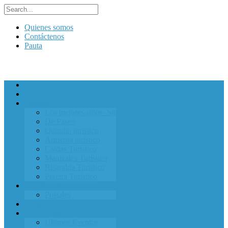
Quienes somos
Contáctenos
Pauta
Armenia
Manizales
Pereira
Quindío
Caldas
Risaralda
Inicio
Entérate
Turismo
Los mejores sitios -Sitieje-
De Paseo
Quindio turistico
Armenia turístico
Caldas Turístico
Manizales Turístico
Risaralda Turistico
Pereira Turístico
EXPRESATE
Postales
Cartelera de Cine
ESTUVIMOS EN
Ultimos Eventos