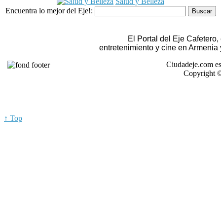
Salud y Belleza
Encuentra lo mejor del Eje!:
El Portal del Eje Cafetero
entretenimiento y cine en Armenia
Ciudadeje.com es
Copyright ©
↑ Top