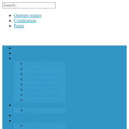
Quienes somos
Contáctenos
Pauta
Armenia
Manizales
Pereira
Quindío
Caldas
Risaralda
Inicio
Entérate
Turismo
Los mejores sitios -Sitieje-
De Paseo
Quindio turistico
Armenia turístico
Caldas Turístico
Manizales Turístico
Risaralda Turistico
Pereira Turístico
EXPRESATE
Postales
Cartelera de Cine
ESTUVIMOS EN
Ultimos Eventos