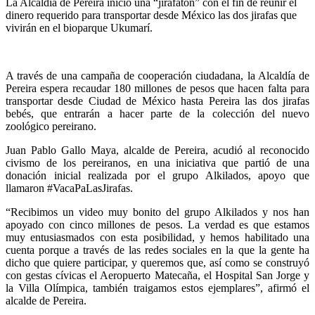
La Alcaldía de Pereira inició una “jirafatón” con el fin de reunir el
dinero requerido para transportar desde México las dos jirafas que
vivirán en el bioparque Ukumarí.
A través de una campaña de cooperación ciudadana, la Alcaldía de
Pereira espera recaudar 180 millones de pesos que hacen falta para
transportar desde Ciudad de México hasta Pereira las dos jirafas
bebés, que entrarán a hacer parte de la colección del nuevo
zoológico pereirano.
Juan Pablo Gallo Maya, alcalde de Pereira, acudió al reconocido
civismo de los pereiranos, en una iniciativa que partió de una
donación inicial realizada por el grupo Alkilados, apoyo que
llamaron #VacaPaLasJirafas.
“Recibimos un video muy bonito del grupo Alkilados y nos han
apoyado con cinco millones de pesos. La verdad es que estamos
muy entusiasmados con esta posibilidad, y hemos habilitado una
cuenta porque a través de las redes sociales en la que la gente ha
dicho que quiere participar, y queremos que, así como se construyó
con gestas cívicas el Aeropuerto Matecaña, el Hospital San Jorge y
la Villa Olímpica, también traigamos estos ejemplares”, afirmó el
alcalde de Pereira.