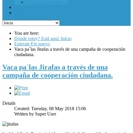
Feria de Manizales
DESDE AFUERA
MI CIUDADEJE
You are here:
Donde estoy? Está aquí: Inicio
Enterate Eje nuevo
Vaca pa`las Jirafas a través de una campaña de cooperación
ciudadana.
Vaca pa`las Jirafas a través de una
campaña de cooperación ciudadana.
Details
Created: Tuesday, 08 May 2018 15:06
Written by
Super User