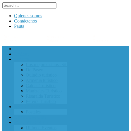
Quienes somos
Contáctenos
Pauta
Armenia
Manizales
Pereira
Quindío
Caldas
Risaralda
Inicio
Entérate
Turismo
Los mejores sitios -Sitieje-
De Paseo
Quindio turistico
Armenia turístico
Caldas Turístico
Manizales Turístico
Risaralda Turistico
Pereira Turístico
EXPRESATE
Postales
Cartelera de Cine
ESTUVIMOS EN
Ultimos Eventos