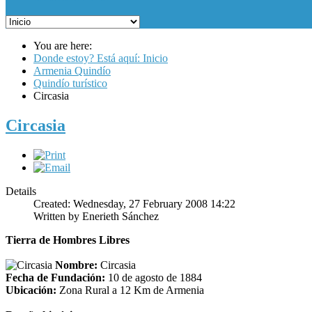
You are here:
Donde estoy? Está aquí: Inicio
Armenia Quindío
Quindío turístico
Circasia
Circasia
Details
Created: Wednesday, 27 February 2008 14:22
Written by
Enerieth Sánchez
Tierra de Hombres Libres
N
ombre:
Circasia
Fecha de Fundación:
10 de agosto de 1884
Ubicación:
Zona Rural a 12 Km de Armenia