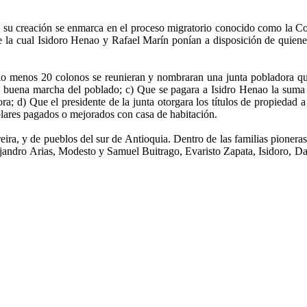
 su creación se enmarca en el proceso migratorio conocido como la Co
de la cual Isidoro Henao y Rafael Marín ponían a disposición de quien
lo menos 20 colonos se reunieran y nombraran una junta pobladora que 
 la buena marcha del poblado; c) Que se pagara a Isidro Henao la suma 
; d) Que el presidente de la junta otorgara los títulos de propiedad a 
olares pagados o mejorados con casa de habitación.
eira, y de pueblos del sur de Antioquia. Dentro de las familias pioneras
ejandro Arias, Modesto y Samuel Buitrago, Evaristo Zapata, Isidoro, D