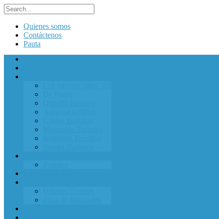
Quienes somos
Contáctenos
Pauta
Inicio
Entérate
Turismo
Los mejores sitios -Sitieje-
De Paseo
Quindio turistico
Armenia turístico
Caldas Turístico
Manizales Turístico
Risaralda Turistico
Pereira Turístico
EXPRESATE
Postales
Cartelera de Cine
ESTUVIMOS EN
Ultimos Eventos
Feria de Manizales
DESDE AFUERA
MI CIUDADEJE