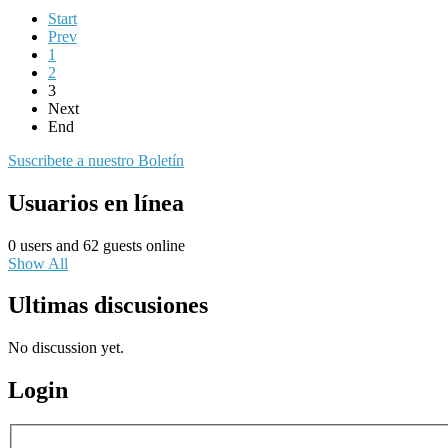
Start
Prev
1
2
3
Next
End
Suscribete a nuestro Boletín
Usuarios en línea
0 users and 62 guests online
Show All
Ultimas discusiones
No discussion yet.
Login