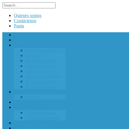
Quienes somos
Contáctenos
Pauta
Inicio
Entérate
Turismo
Los mejores sitios -Sitieje-
De Paseo
Quindio turistico
Armenia turístico
Caldas Turístico
Manizales Turístico
Risaralda Turistico
Pereira Turístico
EXPRESATE
Postales
Cartelera de Cine
ESTUVIMOS EN
Ultimos Eventos
Feria de Manizales
DESDE AFUERA
MI CIUDADEJE